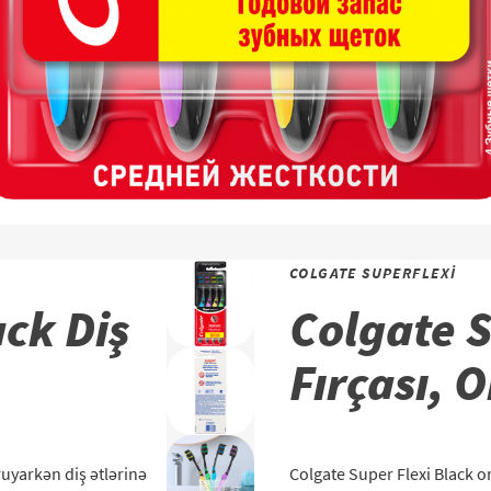
COLGATE SUPERFLEXI
ack Diş
Colgate S
Fırçası, O
oruyarkən diş ətlərinə
Colgate Super Flexi Black ort