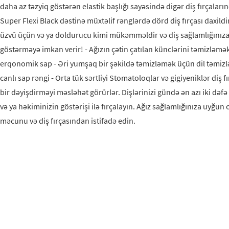
daha az təzyiq göstərən elastik başlığı sayəsində digər diş fırçaları
Super Flexi Black dəstinə müxtəlif rənglərdə dörd diş fırçası daxildi
üzvü üçün və ya doldurucu kimi mükəmməldir və diş sağlamlığınıza
göstərməyə imkan verir! - Ağızın çətin çatılan künclərini təmizləmək
erqonomik sap - Əri yumşaq bir şəkildə təmizləmək üçün dil təmizləy
canlı sap rəngi - Orta tük sərtliyi Stomatoloqlar və gigiyeniklər diş f
bir dəyişdirməyi məsləhət görürlər. Dişlərinizi gündə ən azı iki dəfə
və ya həkiminizin göstərişi ilə fırçalayın. Ağız sağlamlığınıza uyğun 
məcunu və diş fırçasından istifadə edin.