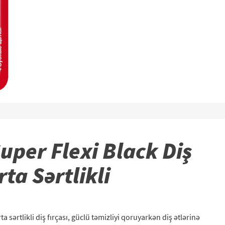
uper Flexi Black Diş
rta Sərtlikli
a sərtlikli diş fırçası, güclü təmizliyi qoruyarkən diş ətlərinə