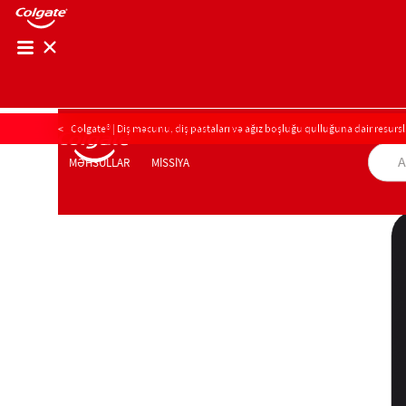
AĞIZ BOŞLUĞU SAĞLAMLIĞININ YOXLANIŞI
Colgate® | Diş məcunu, diş pastaları və ağız boşluğu qulluğuna dair resursl
AĞIZ BOŞLUĞU SAĞLAMLIĞININ YOXLANI
MİSSİYA
MƏHSULLAR
MƏHSULLAR
MİSSİYA
PEŞƏKARLAR ÜÇÜN
AZ (AZ)