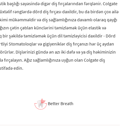
tik başlığı sayəsində digər diş fırçalarından fərqlənir. Colgate
xtəlif rənglərdə dörd diş fırçası daxildir, bu da birdən çox ailə
kimi mükəmməldir və diş sağlamlığınıza davamlı olaraq qayğı
ğızın çətin çatılan künclərini təmizləmək üçün elastik və
bir şəkildə təmizləmək üçün dil təmizləyicisi daxildir - Dörd
rtliyi Stomatoloqlar və gigiyeniklər diş fırçanızı hər üç aydan
rürlər. Dişlərinizi gündə ən azı iki dəfə və ya diş həkiminizin
ilə fırçalayın. Ağız sağlamlığınıza uyğun olan Colgate diş
stifadə edin.
Better Breath