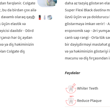
ndan fərqlənir. Colgate
daha az təzyiq göstərən elas
r, bu da birdən çox ailə
Super Flexi Black dəstinə mü
 davamlı olaraq qayğı
üzvü üçün və ya doldurucu 
 üçün elastik və
göstərməyə imkan verir! - A
icisi daxildir - Dörd
erqonomik sap - Əri yumşaq 
ırçanızı hər üç aydan
canlı sap rəngi - Orta tük sə
 və ya diş həkiminizin
bir dəyişdirməyi məsləhət gö
olan Colgate diş
və ya həkiminizin göstərişi 
məcunu və diş fırçasından i
Faydalar
Whiter Teeth
Reduce Plaque