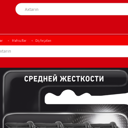
MƏHSUL SEÇİMİ
ar
ŞI
MƏHSUL SEÇİMİ
Məhsullar
Diş fırçaları