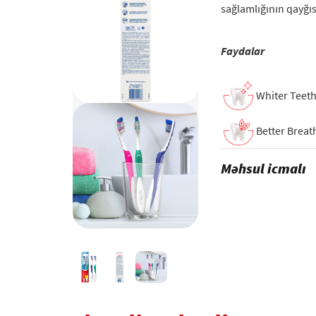
sağlamlığının qayğı
Faydalar
Whiter Teet
Better Breat
Məhsul icmalı