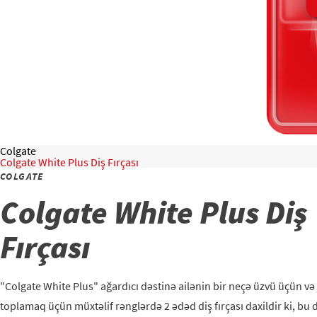
Colgate
Colgate White Plus Diş Fırçası
COLGATE
Colgate White Plus Diş
Fırçası
"Colgate White Plus" ağardıcı dəstinə ailənin bir neçə üzvü üçün və 
toplamaq üçün müxtəlif rənglərdə 2 ədəd diş fırçası daxildir ki, bu d