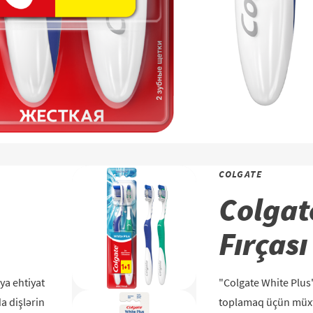
COLGATE
Colgat
Fırçası
ya ehtiyat
"Colgate White Plus"
a dişlərin
toplamaq üçün müxtəl