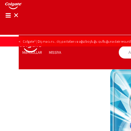
AĞIZ BOŞLUĞU SAĞLAMLIĞININ YOXLANIŞI
Colgate® | Diş məcunu, diş pastaları və ağız boşluğu qulluğuna dair resursl
AĞIZ BOŞLUĞU SAĞLAMLIĞININ YOXLANI
MİSSİYA
MƏHSULLAR
MƏHSULLAR
MİSSİYA
PEŞƏKARLAR ÜÇÜN
AZ (AZ)