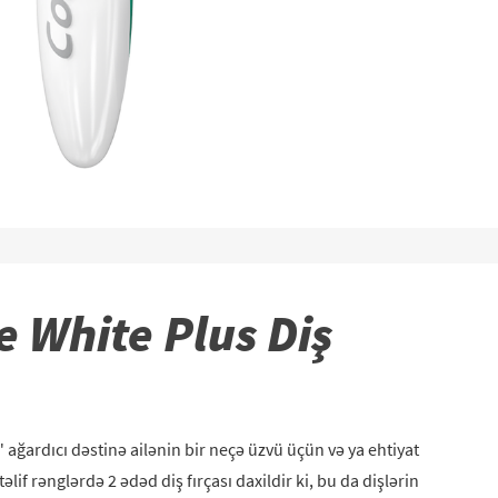
e White Plus Diş
 ağardıcı dəstinə ailənin bir neçə üzvü üçün və ya ehtiyat
if rənglərdə 2 ədəd diş fırçası daxildir ki, bu da dişlərin