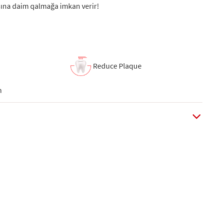
sına daim qalmağa imkan verir!
h
Reduce Plaque
h