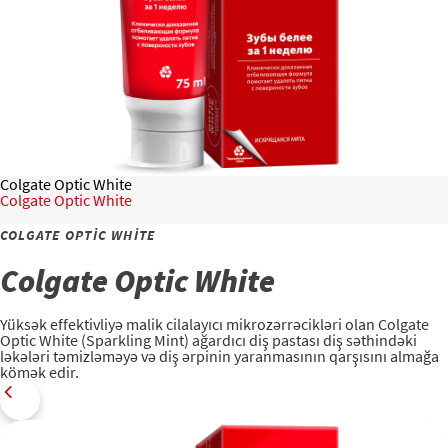
PEŞƏKARLAR ÜÇÜN
AZ (AZ)
Colgate Optic White
Colgate Optic White
COLGATE OPTIC WHITE
Colgate Optic White
Yüksək effektivliyə malik cilalayıcı mikrozərrəcikləri olan Colgate
Optic White (Sparkling Mint) ağardıcı diş pastası diş səthindəki
ləkələri təmizləməyə və diş ərpinin yaranmasının qarşısını almağa
kömək edir.