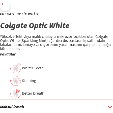
COLGATE OPTIC WHITE
Colgate Optic White
Yüksək effektivliyə malik cilalayıcı mikrozərrəcikləri olan Colgate
Optic White (Sparkling Mint) ağardıcı diş pastası diş səthindəki
ləkələri təmizləməyə və diş ərpinin yaranmasının qarşısını almağa
kömək edir.
Faydalar
Whiter Teeth
Staining
Better Breath
Məhsul icmalı