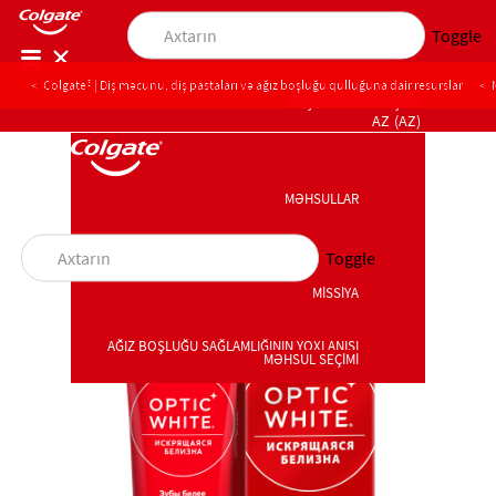
Toggle
Colgate® | Diş məcunu, diş pastaları və ağız boşluğu qulluğuna dair resurslar
PEŞƏKARLAR ÜÇÜN
AZ (AZ)
MƏHSULLAR
MƏHSULLAR
Toggle
MİSSİYA
MİSSİYA
AĞIZ BOŞLUĞU SAĞLAMLIĞININ YOXLANIŞI
MƏHSUL SEÇİMİ
AĞIZ BOŞLUĞU SAĞLAMLIĞININ YOXLANIŞI
MƏHSUL SEÇİMİ