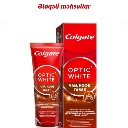
Əlaqəli məhsullar