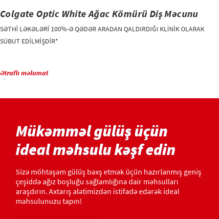
Colgate Optic White Ağac Kömürü Diş Məcunu
SƏTHİ LƏKƏLƏRİ 100%-Ə QƏDƏR ARADAN QALDIRDIĞI KLİNİK OLARAK
SÜBUT EDİLMİŞDİR*
Ətraflı məlumat
Mükəmməl gülüş üçün
ideal məhsulu kəşf edin
Sizə möhtəşəm gülüş bəxş etmək üçün hazırlanmış geniş
çeşiddə ağız boşluğu sağlamlığına dair məhsulları
araşdırın. Axtarış alətimizdən istifadə edərək ideal
məhsulunuzu tapın!