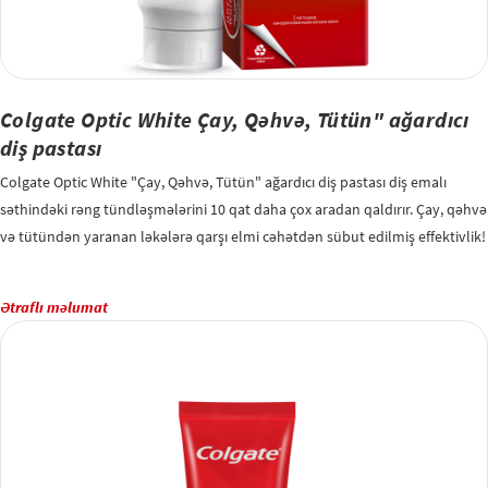
Colgate Optic White Çay, Qəhvə, Tütün" ağardıcı
diş pastası
Colgate Optic White "Çay, Qəhvə, Tütün" ağardıcı diş pastası diş emalı
səthindəki rəng tündləşmələrini 10 qat daha çox aradan qaldırır. Çay, qəhvə
və tütündən yaranan ləkələrə qarşı elmi cəhətdən sübut edilmiş effektivlik!
Ətraflı məlumat