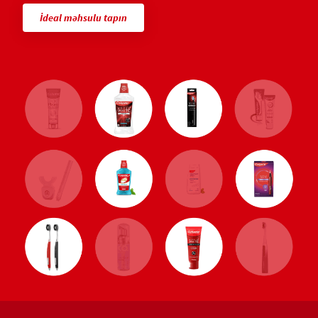
İdeal məhsulu tapın