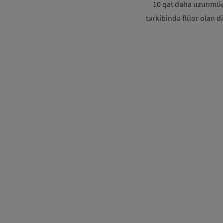
10 qat daha uzunmüddə
tərkibində flüor olan di