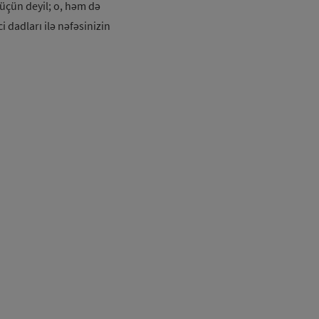
 üçün deyil; o, həm də
i dadları ilə nəfəsinizin