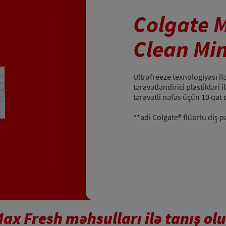
Colgate M
Clean Mi
Ultrafreeze texnologiyası il
təravətləndirici plastikləri 
təravətli nəfəs üçün 10 qat
**adi Colgate® flüorlu diş p
ax Fresh məhsulları ilə tanış ol