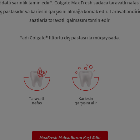
tli sərinlik təmin edir*. Colgate Max Fresh sadəcə təravətli nəfəs
ş pastasıdır və kariesin qarşısını almağa kömək edir. Təravətləndiric
saatlarla təravətli qalmasını təmin edir.
*adi Colgate® flüorlu diş pastası ilə müqayisədə.
Təravətli
Kariesin
nəfəs
qarşısını alır
MaxFresh Məhsullarını Kəşf Edin