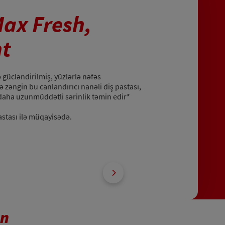
ax Fresh,
nt
ə gücləndirilmiş, yüzlərlə nəfəs
ilə zəngin bu canlandırıcı nanəli diş pastası,
 daha uzunmüddətli sərinlik təmin edir*
astası ilə müqayisədə.
un