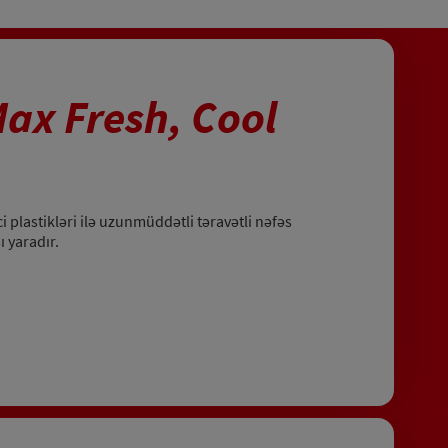
ax Fresh, Cool
ci plastikləri ilə uzunmüddətli təravətli nəfəs
ı yaradır.