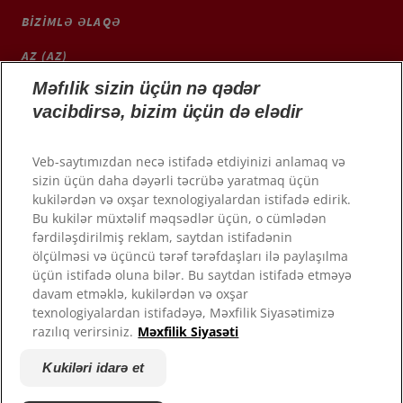
BIZIMLƏ ƏLAQƏ
AZ (AZ)
Məfılik sizin üçün nə qədər
ColgateProfessional.ru
vacibdirsə, bizim üçün də elədir
Veb-saytımızdan necə istifadə etdiyinizi anlamaq və
sizin üçün daha dəyərli təcrübə yaratmaq üçün
kukilərdən və oxşar texnologiyalardan istifadə edirik.
Bu kukilər müxtəlif məqsədlər üçün, o cümlədən
fərdiləşdirilmiş reklam, saytdan istifadənin
ölçülməsi və üçüncü tərəf tərəfdaşları ilə paylaşılma
üçün istifadə oluna bilər. Bu saytdan istifadə etməyə
davam etməklə, kukilərdən və oxşar
texnologiyalardan istifadəyə, Məxfilik Siyasətimizə
© 2026 Colgate-Palmolive Company. Bütün hüquqlar qorunur.
razılıq verirsiniz.
Məxfilik Siyasəti
İstifadə şərtləri
Kukiləri idarə et
Məxfilik siyasəti