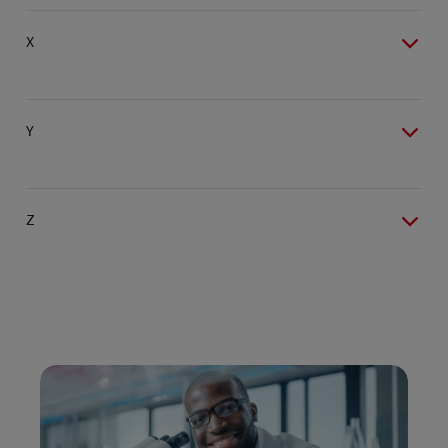
X
Y
Z