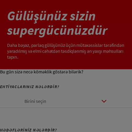
Gülüşünüz sizin
supergücünüzdür
Daha bəyaz, parlaq gülüşünüz üçün mütəxəssislər tərəfindən
yaradılmış və elmi cəhətdən təsdiqlənmiş ən yaxşı məhsulları
tapın.
Bu gün sizə necə köməklik göstərə bilərik?
EHTİYACLARINIZ NƏLƏRDİR?
Birini seçin
HƏDƏFLƏRİNİZ NƏLƏRDİR?