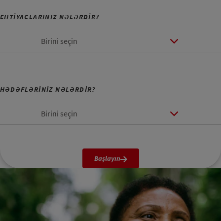
EHTİYACLARINIZ NƏLƏRDİR?
Birini seçin
HƏDƏFLƏRİNİZ NƏLƏRDİR?
Birini seçin
Başlayın