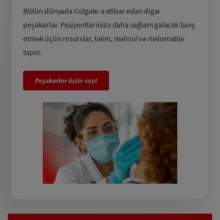
Bütün dünyada Colgate-ə etibar edən digər
peşəkarlar. Pasiyentlərinizə daha sağlam gələcək bəxş
etmək üçün resurslar, təlim, məhsul və məlumatlar
tapın.
Peşəkarlar üçün sayt