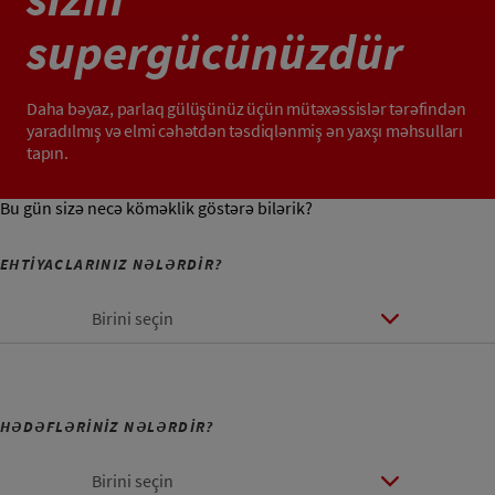
supergücünüzdür
Daha bəyaz, parlaq gülüşünüz üçün mütəxəssislər tərəfindən
yaradılmış və elmi cəhətdən təsdiqlənmiş ən yaxşı məhsulları
tapın.
Bu gün sizə necə köməklik göstərə bilərik?
EHTİYACLARINIZ NƏLƏRDİR?
Birini seçin
HƏDƏFLƏRİNİZ NƏLƏRDİR?
Birini seçin