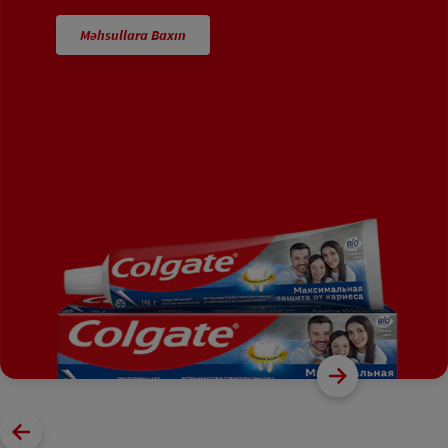
Məhsullara Baxın