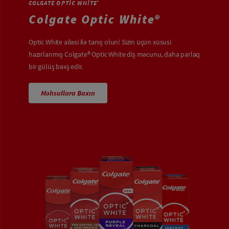
COLGATE OPTIC WHITE
®
Colgate Optic White®
Optic White ailəsi ilə tanış olun! Sizin üçün xüsusi
hazırlanmış Colgate® Optic White diş məcunu, daha parlaq
bir gülüş bəxş edir.
Məhsullara Baxın