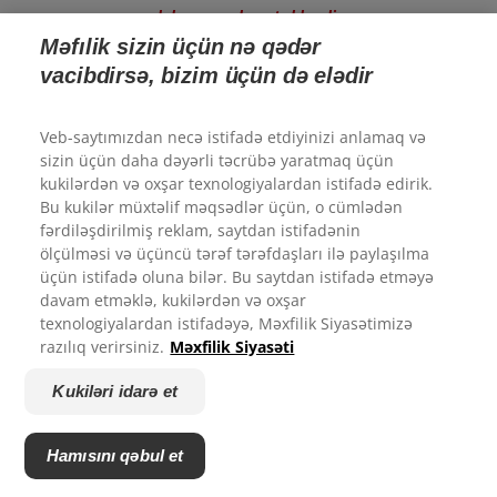
daha çox məlumat əldə edin
Məfılik sizin üçün nə qədər
vacibdirsə, bizim üçün də elədir
Veb-saytımızdan necə istifadə etdiyinizi anlamaq və
sizin üçün daha dəyərli təcrübə yaratmaq üçün
kukilərdən və oxşar texnologiyalardan istifadə edirik.
Bu kukilər müxtəlif məqsədlər üçün, o cümlədən
fərdiləşdirilmiş reklam, saytdan istifadənin
ölçülməsi və üçüncü tərəf tərəfdaşları ilə paylaşılma
Rəyiniz üçün təşəkkür edirik.
üçün istifadə oluna bilər. Bu saytdan istifadə etməyə
davam etməklə, kukilərdən və oxşar
texnologiyalardan istifadəyə, Məxfilik Siyasətimizə
Colgate.az ilə təcrübənizdən nə dərəcədə razısınız?
razılıq verirsiniz.
Məxfilik Siyasəti
1
2
3
4
5
Kukiləri idarə et
Göndərmək
Hamısını qəbul et
Powered by