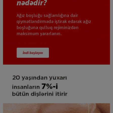
nədədir?
Ağız boşluğu sağlamlığına dair
qiymətləndirmədə iştirak edərək ağız
boşluğuna qulluq rejiminizdən
maksimum yararlanın.
İndi başlayın