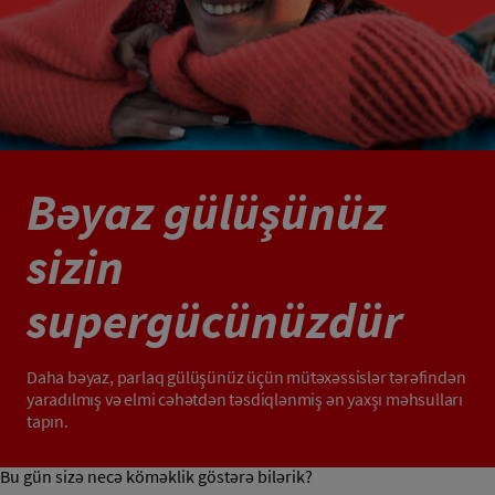
Bəyaz gülüşünüz
sizin
supergücünüzdür
Daha bəyaz, parlaq gülüşünüz üçün mütəxəssislər tərəfindən
yaradılmış və elmi cəhətdən təsdiqlənmiş ən yaxşı məhsulları
tapın.
Bu gün sizə necə köməklik göstərə bilərik?