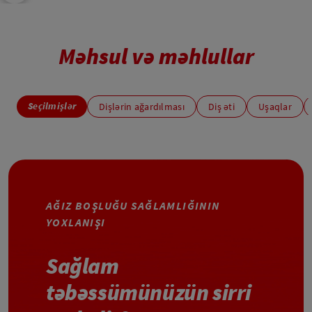
Məhsul və məhlullar
Seçilmişlər
Dişlərin ağardılması
Diş əti
Uşaqlar
AĞIZ BOŞLUĞU SAĞLAMLIĞININ
YOXLANIŞI
Sağlam
təbəssümünüzün sirri