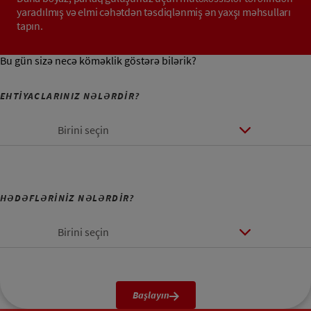
yaradılmış və elmi cəhətdən təsdiqlənmiş ən yaxşı məhsulları
tapın.
Bu gün sizə necə köməklik göstərə bilərik?
EHTİYACLARINIZ NƏLƏRDİR?
Birini seçin
HƏDƏFLƏRİNİZ NƏLƏRDİR?
Birini seçin
Başlayın