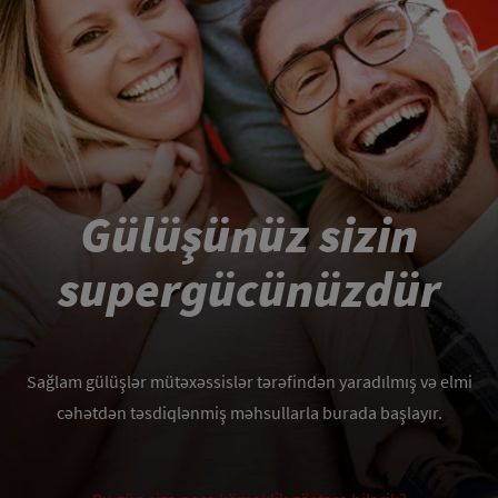
PEŞƏKARLAR ÜÇÜN
AZ (AZ)
Gülüşünüz sizin
supergücünüzdür
Sağlam gülüşlər mütəxəssislər tərəfindən yaradılmış və elmi
cəhətdən təsdiqlənmiş məhsullarla burada başlayır.