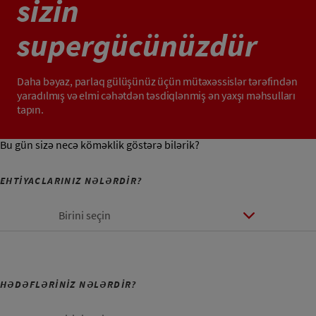
sizin
supergücünüzdür
Daha bəyaz, parlaq gülüşünüz üçün mütəxəssislər tərəfindən
yaradılmış və elmi cəhətdən təsdiqlənmiş ən yaxşı məhsulları
tapın.
Bu gün sizə necə köməklik göstərə bilərik?
EHTİYACLARINIZ NƏLƏRDİR?
Birini seçin
HƏDƏFLƏRİNİZ NƏLƏRDİR?