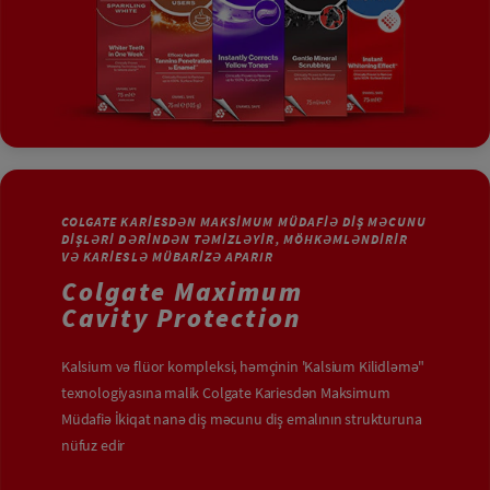
COLGATE KARIESDƏN MAKSIMUM MÜDAFIƏ DIŞ MƏCUNU
DIŞLƏRI DƏRINDƏN TƏMIZLƏYIR, MÖHKƏMLƏNDIRIR
VƏ KARIESLƏ MÜBARIZƏ APARIR
Colgate Maximum
Cavity Protection
Kalsium və flüor kompleksi, həmçinin 'Kalsium Kilidləmə"
texnologiyasına malik Colgate Kariesdən Maksimum
Müdafiə İkiqat nanə diş məcunu diş emalının strukturuna
nüfuz edir