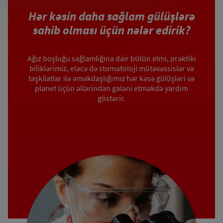
Hər kəsin daha sağlam gülüşlərə
sahib olması üçün nələr edirik?
Ağız boşluğu sağlamlığına dair bütün elmi, praktiki
biliklərimiz, eləcə də stomatoloji mütəxəssislər və
təşkilatlar ilə əməkdaşlığımız hər kəsə gülüşləri və
planet üçün əllərindən gələni etməkdə yardım
göstərir.