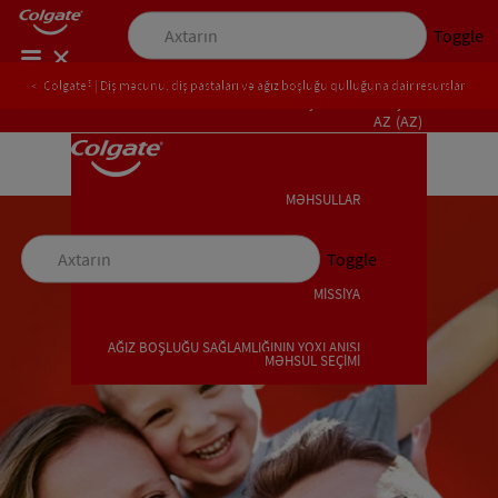
Toggle
Colgate® | Diş məcunu, diş pastaları və ağız boşluğu qulluğuna dair resurslar
PEŞƏKARLAR ÜÇÜN
AZ (AZ)
MƏHSULLAR
MƏHSULLAR
Toggle
MİSSİYA
MİSSİYA
AĞIZ BOŞLUĞU SAĞLAMLIĞININ YOXLANIŞI
MƏHSUL SEÇİMİ
AĞIZ BOŞLUĞU SAĞLAMLIĞININ YOXLANIŞI
MƏHSUL SEÇİMİ