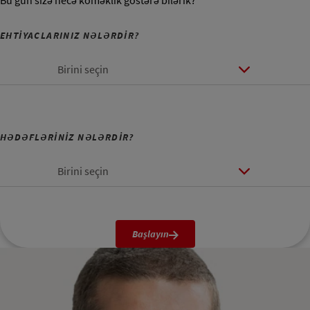
Bu gün sizə necə köməklik göstərə bilərik?
EHTİYACLARINIZ NƏLƏRDİR?
Birini seçin
HƏDƏFLƏRİNİZ NƏLƏRDİR?
Birini seçin
Başlayın