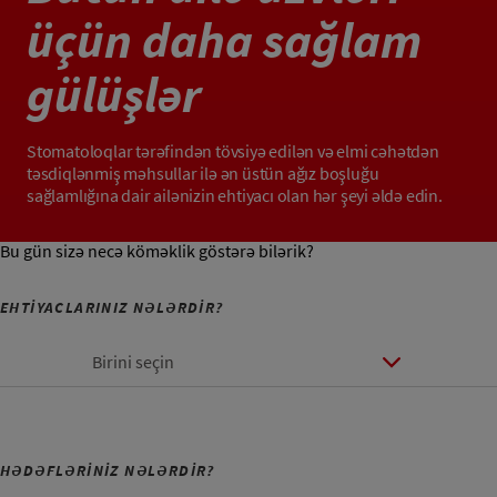
üçün daha sağlam
gülüşlər
Stomatoloqlar tərəfindən tövsiyə edilən və elmi cəhətdən
təsdiqlənmiş məhsullar ilə ən üstün ağız boşluğu
sağlamlığına dair ailənizin ehtiyacı olan hər şeyi əldə edin.
Bu gün sizə necə köməklik göstərə bilərik?
EHTİYACLARINIZ NƏLƏRDİR?
Birini seçin
HƏDƏFLƏRİNİZ NƏLƏRDİR?