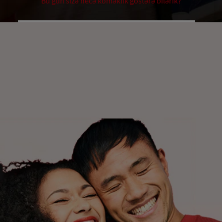
Bu gün sizə necə köməklik göstərə bilərik?
EHTİYACLARINIZ NƏLƏRDİR?
Birini seçin
HƏDƏFLƏRİNİZ NƏLƏRDİR?
Birini seçin
Başlayın