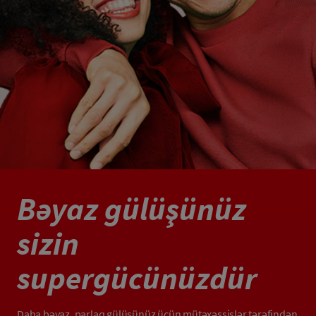
Bəyaz gülüşünüz
sizin
supergücünüzdür
Daha bəyaz, parlaq gülüşünüz üçün mütəxəssislər tərəfindən