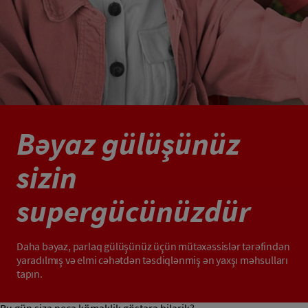
Bəyaz gülüşünüz
sizin
supergücünüzdür
Daha bəyaz, parlaq gülüşünüz üçün mütəxəssislər tərəfindən
yaradılmış və elmi cəhətdən təsdiqlənmiş ən yaxşı məhsulları
tapın.