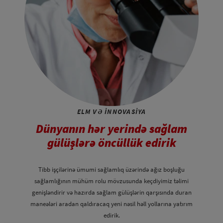
ELM VƏ INNOVASIYA
Dünyanın hər yerində sağlam
gülüşlərə öncüllük edirik
Tibb işçilərinə ümumi sağlamlıq üzərində ağız boşluğu
sağlamlığının mühüm rolu mövzusunda keçdiyimiz təlimi
genişləndirir və hazırda sağlam gülüşlərin qarşısında duran
maneələri aradan qaldıracaq yeni nəsil həll yollarına yatırım
edirik.