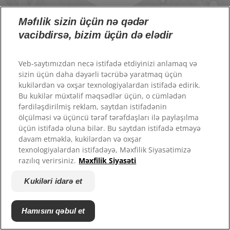
PEŞƏKARLAR ÜÇÜN
ColgateProfessional.ru
Məfılik sizin üçün nə qədər
Take care of your family
AZ (AZ)
vacibdirsə, bizim üçün də elədir
Prevent problems in the future.
Veb-saytımızdan necə istifadə etdiyinizi anlamaq və
sizin üçün daha dəyərli təcrübə yaratmaq üçün
kukilərdən və oxşar texnologiyalardan istifadə edirik.
Slow the signs of aging
Bu kukilər müxtəlif məqsədlər üçün, o cümlədən
fərdiləşdirilmiş reklam, saytdan istifadənin
Stand out from the crowd
ölçülməsi və üçüncü tərəf tərəfdaşları ilə paylaşılma
üçün istifadə oluna bilər. Bu saytdan istifadə etməyə
davam etməklə, kukilərdən və oxşar
Let your success show.
© 2026 Colgate-Palmolive Company. Bütün hüquqlar qorunur.
texnologiyalardan istifadəyə, Məxfilik Siyasətimizə
razılıq verirsiniz.
Məxfilik Siyasəti
Get ahead
İstifadə şərtləri
Kukiləri idarə et
Məxfilik siyasəti
Feel fresh and energetic
Kukiləri idarə et
Hamısını qəbul et
Növbəti
Try something new