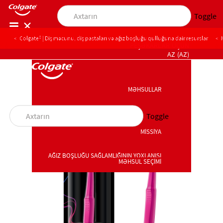
Toggle
Colgate® | Diş məcunu, diş pastaları və ağız boşluğu qulluğuna dair resurslar
PEŞƏKARLAR ÜÇÜN
AZ (AZ)
MƏHSULLAR
MƏHSULLAR
Toggle
MİSSİYA
MİSSİYA
AĞIZ BOŞLUĞU SAĞLAMLIĞININ YOXLANIŞI
MƏHSUL SEÇİMİ
AĞIZ BOŞLUĞU SAĞLAMLIĞININ YOXLANIŞI
MƏHSUL SEÇİMİ