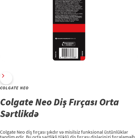
COLGATE NEO
Colgate Neo Diş Fırçası Orta
Sərtlikdə
Colgate Neo diş fırçası şıkdır və misilsiz funksional üstünlüklər
təqdim edir. Bu orta sərtlikli tüklü diş fırçası dişlərinizi fırçalamağı