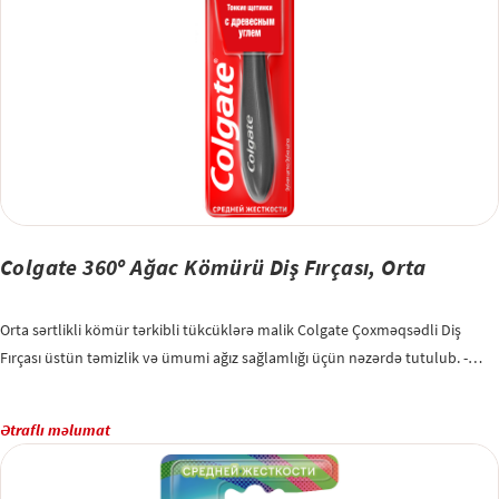
Colgate 360º Ağac Kömürü Diş Fırçası, Orta
Orta sərtlikli kömür tərkibli tükcüklərə malik Colgate Çoxməqsədli Diş
Fırçası üstün təmizlik və ümumi ağız sağlamlığı üçün nəzərdə tutulub. -
Antibakterial xüsusiyyətləri ilə tanınan kömür əlavə edilmiş nazik tükcüklər
- Diş əti xətti boyunca 2 dəfə dərin təmizləyir (adi Colgate düz tüklü diş
Ətraflı məlumat
fırçası ilə müqayisədə) - Yanaq və Dil Təmizləyicisi fırçalama zamanı bütün
ağzınızı təmizləyir, dişlərdən, yanaqlardan və diş ətlərindən bakteriyaları
təmizləyir - Dəqiq manevr üçün rahat, erqonomik tutacaq Stomatoloqlar