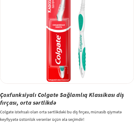
sağlamlığınıza uyğun olan Colgate diş məcunu və diş fırçasından istifadə
edin.
Çoxfunksiyalı Colgate Sağlamlıq Klassikası diş
fırçası, orta sərtlikdə
Colgate istehsalı olan orta sərtlikdəki bu diş fırçası, münasib qiymətə
keyfiyyətə üstünlük verənlər üçün əla seçimdir!