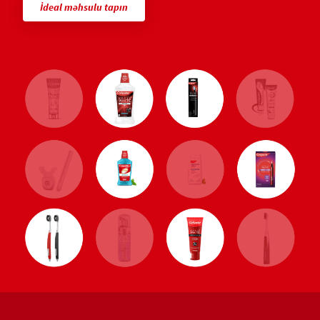
İdeal məhsulu tapın