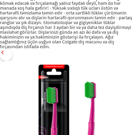
kömək edəcək və fırçalamağı yalnız faydalı deyil, həm də hər
mənada xoş hala gətirir! - Yüksək sıxlıqlı tük ucları üstün və
hərtərəfli təmizləmə təmin edir - orta sərtlikli tüklər çürümənin
qarşısını alır və dişlərin hərtərəfli qorunmasını təmin edir - parlaq
rənglər və şık dizayn. Stomatoloqlar və gigiyeniklər tüklər
aşındıqda diş fırçanızı hər 3 aydan bir və ya daha tez dəyişdirməyi
məsləhət görürlər. Dişlərinizi gündə ən azı iki dəfə və ya diş
həkiminizin və ya həkiminizin göstərişi ilə fırçalayın. Ağız
sağlamlığınız üçün uyğun olan Colgate diş məcunu və diş
fırçasından istifadə edin.