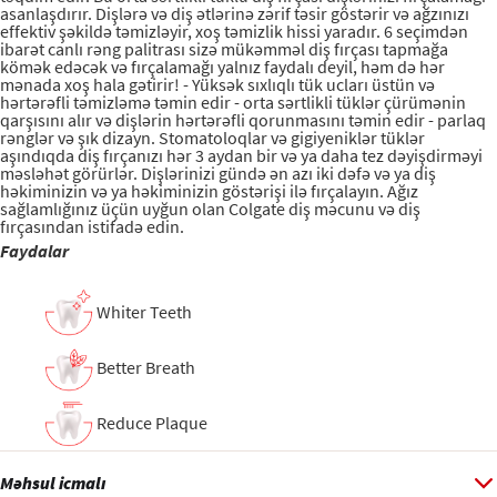
asanlaşdırır. Dişlərə və diş ətlərinə zərif təsir göstərir və ağzınızı
effektiv şəkildə təmizləyir, xoş təmizlik hissi yaradır. 6 seçimdən
ibarət canlı rəng palitrası sizə mükəmməl diş fırçası tapmağa
kömək edəcək və fırçalamağı yalnız faydalı deyil, həm də hər
mənada xoş hala gətirir! - Yüksək sıxlıqlı tük ucları üstün və
hərtərəfli təmizləmə təmin edir - orta sərtlikli tüklər çürümənin
qarşısını alır və dişlərin hərtərəfli qorunmasını təmin edir - parlaq
rənglər və şık dizayn. Stomatoloqlar və gigiyeniklər tüklər
aşındıqda diş fırçanızı hər 3 aydan bir və ya daha tez dəyişdirməyi
məsləhət görürlər. Dişlərinizi gündə ən azı iki dəfə və ya diş
həkiminizin və ya həkiminizin göstərişi ilə fırçalayın. Ağız
sağlamlığınız üçün uyğun olan Colgate diş məcunu və diş
fırçasından istifadə edin.
Faydalar
Whiter Teeth
Better Breath
Reduce Plaque
Məhsul icmalı