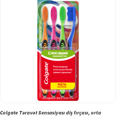
və gigiyeniklər diş fırçanızı hər 3 aydan bir dəyişdirməyi məsləhət görürlər.
Dişlərinizi gündə ən azı iki dəfə və ya diş həkiminizin və ya həkiminizin
göstərişi ilə fırçalayın. Ağız sağlamlığınıza uyğun olan Colgate diş məcunu
və diş fırçasından istifadə edin.
Colgate Təravət Sensasiyası diş fırçası, orta