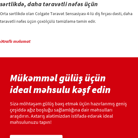
sərtlikdə, daha təravətli nəfəs üçün
Orta sərtlikdə olan Colgate Təravət Sensasiyası 4-lü diş fırçası dəsti, daha
təravətli nəfəs üçün çoxölçülü təmizləmə təmin edir.
Ətraflı məlumat
Mükəmməl gülüş üçün
ideal məhsulu kəşf edin
Sizə möhtəşəm gülüş bəxş etmək üçün hazırlanmış geniş
çeşiddə ağız boşluğu sağlamlığına dair məhsulları
araşdırın. Axtarış alətimizdən istifadə edərək ideal
məhsulunuzu tapın!