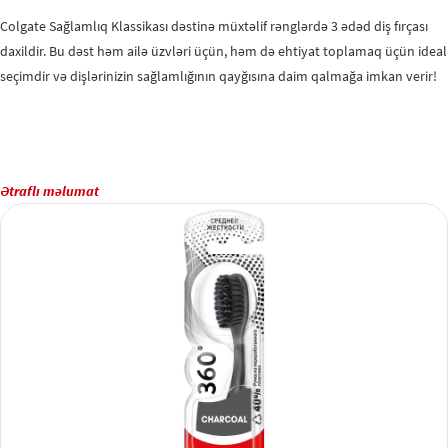
Colgate Sağlamlıq Klassikası dəstinə müxtəlif rənglərdə 3 ədəd diş fırçası
daxildir. Bu dəst həm ailə üzvləri üçün, həm də ehtiyat toplamaq üçün ideal
seçimdir və dişlərinizin sağlamlığının qayğısına daim qalmağa imkan verir!
Ətraflı məlumat