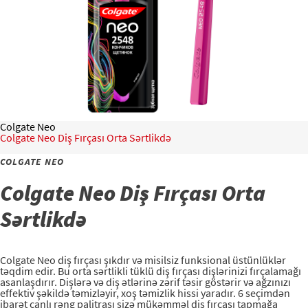
PEŞƏKARLAR ÜÇÜN
AZ (AZ)
Colgate Neo
Colgate Neo Diş Fırçası Orta Sərtlikdə
COLGATE NEO
Colgate Neo Diş Fırçası Orta
Sərtlikdə
Colgate Neo diş fırçası şıkdır və misilsiz funksional üstünlüklər
təqdim edir. Bu orta sərtlikli tüklü diş fırçası dişlərinizi fırçalamağı
asanlaşdırır. Dişlərə və diş ətlərinə zərif təsir göstərir və ağzınızı
effektiv şəkildə təmizləyir, xoş təmizlik hissi yaradır. 6 seçimdən
ibarət canlı rəng palitrası sizə mükəmməl diş fırçası tapmağa