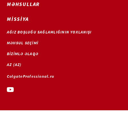
MƏHSULLAR
MISSIYA
AĞIZ BOŞLUĞU SAĞLAMLIĞININ YOXLANIŞI
MƏHSUL SEÇIMI
BIZIMLƏ ƏLAQƏ
AZ (AZ)
ColgateProfessional.ru