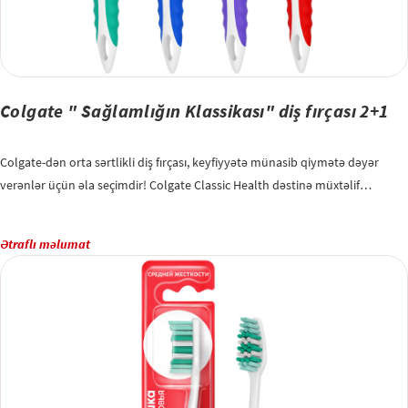
Colgate " Sağlamlığın Klassikası" diş fırçası 2+1
Colgate-dən orta sərtlikli diş fırçası, keyfiyyətə münasib qiymətə dəyər
verənlər üçün əla seçimdir! Colgate Classic Health dəstinə müxtəlif
rənglərdə 3 diş fırçası daxildir, birdən çox ailə üzvü üçün və ya doldurma
kimi mükəmməldir və diş sağlamlığınıza davamlı olaraq qayğı göstərməyə
Ətraflı məlumat
imkan verir! - Çoxsəviyyəli tüklər dişlər arasındakı qida hissəciklərini
təmizləyir - Dil təmizləyicisi ağız qoxusuna səbəb olan bakteriyaların
təmizlənməsinə kömək edir - Fırçalama zamanı rahatlıq və nəzarət üçün
sürüşməyən rezin sap - Diş fırçasının sapı 25% təkrar emal olunmuş
plastikdən hazırlanmışdır. Stomatoloqlar və gigiyeniklər diş fırçanızı hər 3
aydan bir dəyişdirməyi məsləhət görürlər. Dişlərinizi gündə ən azı iki dəfə və
ya diş həkiminizin və ya həkiminizin göstərişi ilə fırçalayın. Ağız