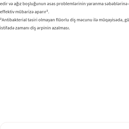
edir və ağız boşluğunun əsas problemlərinin yaranma səbəblərinə 
effektiv mübarizə aparır².
²Antibakterial təsiri olmayan flüorlu diş məcunu ilə müqayisədə, gü
istifadə zamanı diş ərpinin azalması.