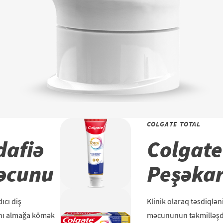
COLGATE TOTAL
dafiə
Colgate
məcunu
Peşəkar
ıcı diş
Klinik olaraq təsdiqlən
ını almağa kömək
məcununun təkmilləşdi