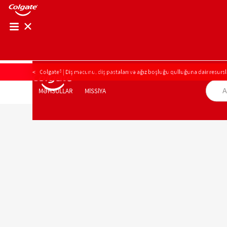
AĞIZ BOŞLUĞU SAĞLAMLIĞININ YOXLANIŞI
Colgate® | Diş məcunu, diş pastaları və ağız boşluğu qulluğuna dair resursl
AĞIZ BOŞLUĞU SAĞLAMLIĞININ YOXLANI
MİSSİYA
MƏHSULLAR
MƏHSULLAR
MİSSİYA
PEŞƏKARLAR ÜÇÜN
AZ (AZ)