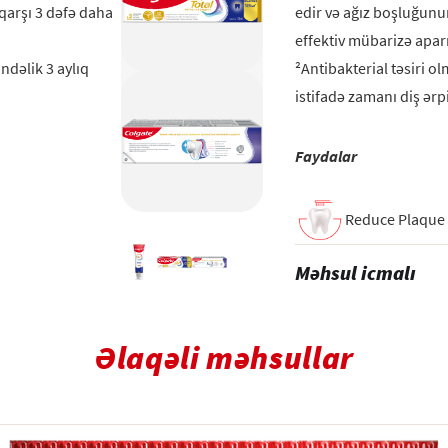
qarşı 3 dəfə daha
edir və ağız boşluğunu
effektiv mübarizə aparı
ndəlik 3 aylıq
²Antibakterial təsiri o
istifadə zamanı diş ərp
Faydalar
Reduce Plaque
Məhsul icmalı
Əlaqəli məhsullar