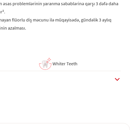
n əsas problemlərinin yaranma səbəblərinə qarşı 3 dəfə daha
r².
lmayan flüorlu diş məcunu ilə müqayisədə, gündəlik 3 aylıq
inin azalması.
Whiter Teeth