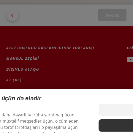
Növbəti
AĞIZ BOŞLUĞU SAĞLAMLIĞININ YOXLANIŞI
Co
MƏHSUL SEÇIMI
BIZIMLƏ ƏLAQƏ
AZ (AZ)
 üçün də elədir
İstifadə şərtləri
Kuk
ün daha dəyərli təcrübə yaratmaq üçün
Məxfilik siyasəti
ilər müxtəlif məqsədlər üçün, o cümlədən
ü tərəf tərəfdaşları ilə paylaşılma üçün