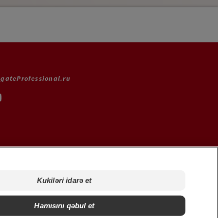
lgateProfessional.ru
Kukiləri idarə et
iləri idarə et
Hamısını qəbul et