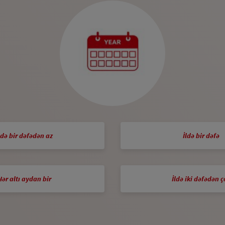
ldə bir dəfədən az
İldə bir dəfə
Hər altı aydan bir
İldə iki dəfədən ç