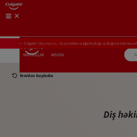
AĞIZ BOŞLUĞU SAĞLAMLIĞININ YOXLANIŞI
Colgate® | Diş məcunu, diş pastaları və ağız boşluğu qulluğuna dair resursl
AĞIZ BOŞLUĞU SAĞLAMLIĞININ YOXLANI
MİSSİYA
MƏHSULLAR
MƏHSULLAR
MİSSİYA
Yenidən başladın
PEŞƏKARLAR ÜÇÜN
AZ (AZ)
Diş həki