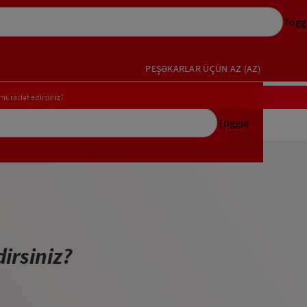
Togg
PEŞƏKARLAR ÜÇÜN
AZ (AZ)
müraciət edirsiniz?
Toggle
irsiniz?