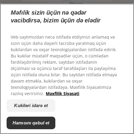
Bilmirəm
PEŞƏKARLAR ÜÇÜN
ColgateProfessional.ru
Məfılik sizin üçün nə qədər
AZ (AZ)
vacibdirsə, bizim üçün də elədir
Veb-saytımızdan necə istifadə etdiyinizi anlamaq və
sizin üçün daha dəyərli təcrübə yaratmaq üçün
kukilərdən və oxşar texnologiyalardan istifadə edirik.
Bu kukilər müxtəlif məqsədlər üçün, o cümlədən
fərdiləşdirilmiş reklam, saytdan istifadənin
ölçülməsi və üçüncü tərəf tərəfdaşları ilə paylaşılma
üçün istifadə oluna bilər. Bu saytdan istifadə etməyə
davam etməklə, kukilərdən və oxşar
© 2026 Colgate-Palmolive Company. Bütün hüquqlar qorunur.
texnologiyalardan istifadəyə, Məxfilik Siyasətimizə
razılıq verirsiniz.
Məxfilik Siyasəti
İstifadə şərtləri
Kukiləri idarə et
Məxfilik siyasəti
Kukiləri idarə et
Hamısını qəbul et
Növbəti